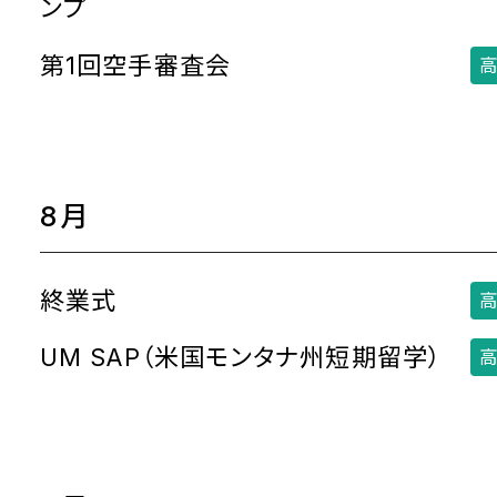
ンプ
第1回空手審査会
高
8月
終業式
高
UM SAP（米国モンタナ州短期留学）
高