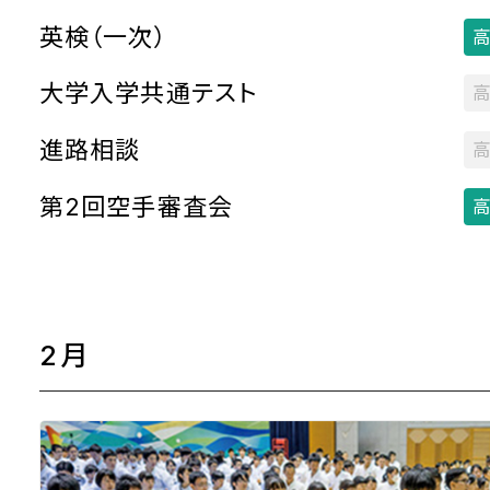
英検（一次）
高
大学入学共通テスト
高
進路相談
高
第2回空手審査会
高
2月