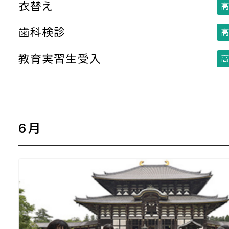
衣替え
高
歯科検診
高
教育実習生受入
高
6月