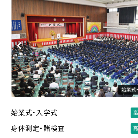
始業式
始業式・入学式
高
身体測定・諸検査
高