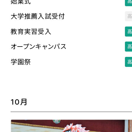
始業式
高
大学推薦入試受付
高
教育実習受入
高
オープンキャンパス
高
学園祭
高
10月