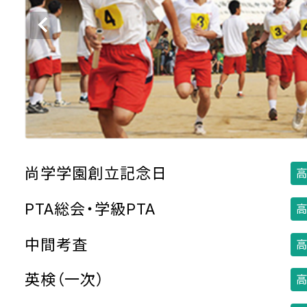
尚学学園創立記念日
高
PTA総会・学級PTA
高
中間考査
高
英検（一次）
高