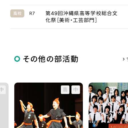
第49回沖縄県高等学校総合文
R7
高校
化祭［美術・工芸部門］
その他の部活動
中
高
中