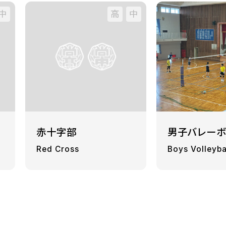
中
高
中
赤十字部
男子バレー
Red Cross
Boys Volleyba