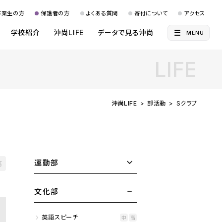
卒業生の方
保護者の方
よくある質問
寄付について
アクセス
学校紹介
沖尚LIFE
データで見る沖尚
MENU
LIFE
沖尚LIFE
部活動
Sクラブ
運動部
高
文化部
英語スピーチ
中
高