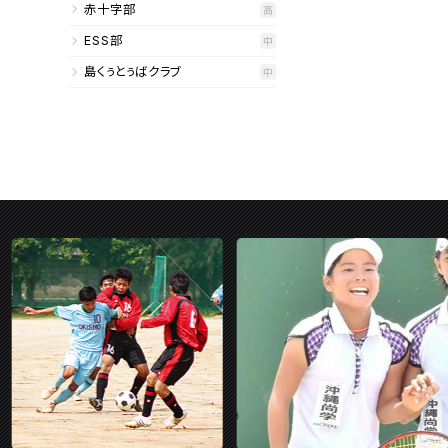
赤十字部
高
ESS部
中
島くぅとぅばクラブ
中