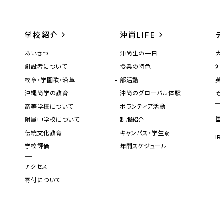
学校紹介
沖尚LIFE
あいさつ
沖尚生の一日
創設者について
授業の特色
校章・学園歌・沿革
部活動
沖縄尚学の教育
沖尚のグローバル体験
高等学校について
ボランティア活動
附属中学校について
制服紹介
伝統文化教育
キャンパス・学生寮
学校評価
年間スケジュール
アクセス
寄付について