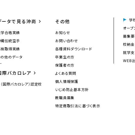
学
データで見る沖尚
その他
オープ
大学合格実績
お知らせ
募集要
沖縄伝統空手
お問い合わせ
校納金
英検取得実績
各種資料ダウンロード
就学支
その他のデータ
卒業生の方
WEB
保護者の方
国際バカロレア
よくある質問
個人情報保護
IB（国際バカロレア）認定校
いじめ防止基本方針
教職員募集
特定商取引法に基づく表示