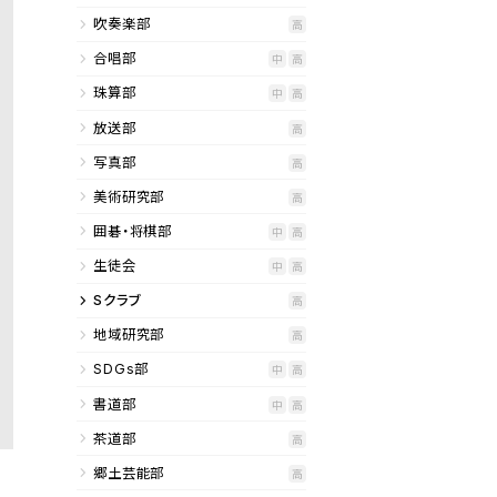
吹奏楽部
高
合唱部
中
高
珠算部
中
高
放送部
高
写真部
高
美術研究部
高
囲碁・将棋部
中
高
生徒会
中
高
Sクラブ
高
地域研究部
高
SDGs部
中
高
書道部
中
高
茶道部
高
郷土芸能部
高