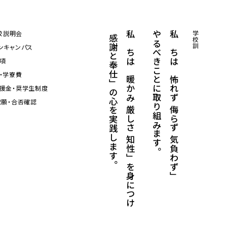
「
私たちは「暖かみ 厳しさ 知性」を身につけ
やるべきことに取り組みます。
私たちは「怖れず 侮らず 気負わず」
学校訓
校説明会
感謝と奉仕」の心を実践します。
ンキャンパス
項
・学寮費
援金・奨学生制度
出願・合否確認